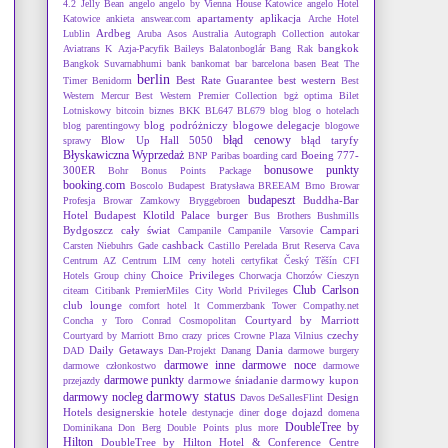
4.2 Jelly Bean
angelo
angelo by Vienna House Katowice
angelo Hotel
apartamenty
aplikacja
Katowice
ankieta
answear.com
Arche Hotel
Ardbeg
Lublin
Aruba
Asos
Australia
Autograph Collection
autokar
bangkok
Aviatrans K
Azja-Pacyfik
Baileys
Balatonboglár
Bang Rak
Bangkok Suvarnabhumi
bank
bankomat
bar
barcelona
basen
Beat The
berlin
Best Rate Guarantee
best western
Timer
Benidorm
Best
Western Mercur
Best Western Premier Collection
bgż optima
Bilet
Lotniskowy
bitcoin
biznes
BKK
BL647
BL679
blog
blog o hotelach
blog podróżniczy
blogowe delegacje
blog parentingowy
blogowe
błąd cenowy
Blow Up Hall 5050
błąd taryfy
sprawy
Błyskawiczna Wyprzedaż
Boeing 777-
BNP Paribas
boarding card
bonusowe punkty
300ER
Bohr
Bonus Points Package
booking.com
Boscolo Budapest
Bratysława
BREEAM
Brno
Browar
budapeszt
Buddha-Bar
Profesja
Browar Zamkowy
Bryggebroen
Hotel Budapest Klotild Palace
burger
Bus Brothers
Bushmills
Bydgoszcz
cały świat
Campari
Campanile
Campanile Varsovie
cashback
Carsten Niebuhrs Gade
Castillo Perelada Brut Reserva Cava
Centrum AZ
Centrum LIM
ceny hoteli
certyfikat
Český Těšín
CFI
Choice Privileges
Hotels Group
chiny
Chorwacja
Chorzów
Cieszyn
Club Carlson
citeam
Citibank PremierMiles
City World Privileges
club lounge
comfort hotel lt
Commerzbank Tower
Compathy.net
Courtyard by Marriott
Concha y Toro
Conrad
Cosmopolitan
czechy
Courtyard by Marriott Brno
crazy prices
Crowne Plaza Vilnius
Daily Getaways
Dania
DAD
Dan-Projekt
Danang
darmowe burgery
darmowe inne
darmowe noce
darmowe członkostwo
darmowe
darmowe punkty
darmowe śniadanie
darmowy kupon
przejazdy
darmowy status
darmowy nocleg
Design
Davos
DeSallesFlint
Hotels
designerskie hotele
doge
dojazd
destynacje
diner
domena
DoubleTree by
Dominikana
Don Berg
Double Points plus more
Hilton
DoubleTree by Hilton Hotel & Conference Centre