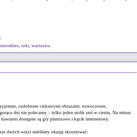
y
smoothies
,
soki
,
warszawa
przyjemne, ozdobione ciekawymi obrazami, nowoczesne,
orące dni nie polecamy – tylko jeden stolik stoi w cieniu. Na minus
kawiarni dostępne są gry planszowe i kącik internetowy.
zas dwóch wizyt mieliśmy okazję skosztować: