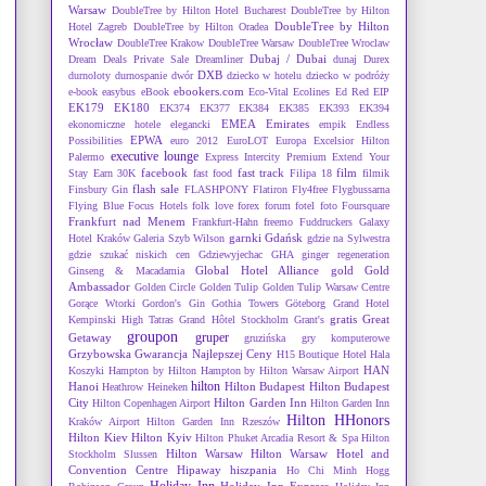
Warsaw
DoubleTree by Hilton Hotel Bucharest
DoubleTree by Hilton
DoubleTree by Hilton
Hotel Zagreb
DoubleTree by Hilton Oradea
Wrocław
DoubleTree Krakow
DoubleTree Warsaw
DoubleTree Wroclaw
Dubaj / Dubai
Dream Deals Private Sale
Dreamliner
dunaj
Durex
DXB
durnoloty
durnospanie
dwór
dziecko w hotelu
dziecko w podróży
ebookers.com
e-book
easybus
eBook
Eco-Vital
Ecolines
Ed Red
EIP
EK179
EK180
EK374
EK377
EK384
EK385
EK393
EK394
EMEA
Emirates
ekonomiczne hotele
elegancki
empik
Endless
EPWA
Possibilities
euro 2012
EuroLOT
Europa
Excelsior Hilton
executive lounge
Palermo
Express Intercity Premium
Extend Your
facebook
fast track
film
Stay Earn 30K
fast food
Filipa 18
filmik
flash sale
Finsbury Gin
FLASHPONY
Flatiron
Fly4free
Flygbussarna
Flying Blue
Focus Hotels
folk love
forex
forum
fotel
foto
Foursquare
Frankfurt nad Menem
Frankfurt-Hahn
freemo
Fuddruckers
Galaxy
garnki
Gdańsk
Hotel Kraków
Galeria Szyb Wilson
gdzie na Sylwestra
gdzie szukać niskich cen
Gdziewyjechac
GHA
ginger regeneration
Global Hotel Alliance
gold
Gold
Ginseng & Macadamia
Ambassador
Golden Circle
Golden Tulip
Golden Tulip Warsaw Centre
Gorące Wtorki
Gordon's Gin
Gothia Towers Göteborg
Grand Hotel
gratis
Great
Kempinski High Tatras
Grand Hôtel Stockholm
Grant's
groupon
gruper
Getaway
gruzińska
gry komputerowe
Grzybowska
Gwarancja Najlepszej Ceny
H15 Boutique Hotel
Hala
HAN
Koszyki
Hampton by Hilton
Hampton by Hilton Warsaw Airport
hilton
Hanoi
Hilton Budapest
Hilton Budapest
Heathrow
Heineken
City
Hilton Garden Inn
Hilton Copenhagen Airport
Hilton Garden Inn
Hilton HHonors
Kraków Airport
Hilton Garden Inn Rzeszów
Hilton Kiev
Hilton Kyiv
Hilton Phuket Arcadia Resort & Spa
Hilton
Hilton Warsaw
Hilton Warsaw Hotel and
Stockholm Slussen
Convention Centre
Hipaway
hiszpania
Ho Chi Minh
Hogg
Holiday Inn
Holiday Inn Express