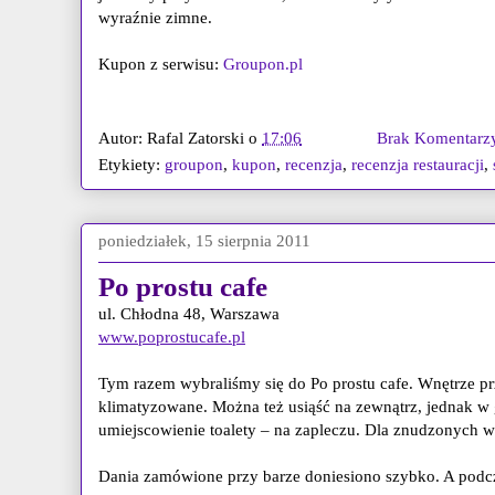
wyraźnie zimne.
Kupon z serwisu:
Groupon.pl
Autor:
Rafal Zatorski
o
17:06
Brak Komentarz
Etykiety:
groupon
,
kupon
,
recenzja
,
recenzja restauracji
,
poniedziałek, 15 sierpnia 2011
Po prostu cafe
ul. Chłodna 48, Warszawa
www.poprostucafe.pl
Tym razem wybraliśmy się do Po prostu cafe. Wnętrze 
klimatyzowane. Można też usiąść na zewnątrz, jednak w g
umiejscowienie toalety – na zapleczu. Dla znudzonych w 
Dania zamówione przy barze doniesiono szybko. A podc