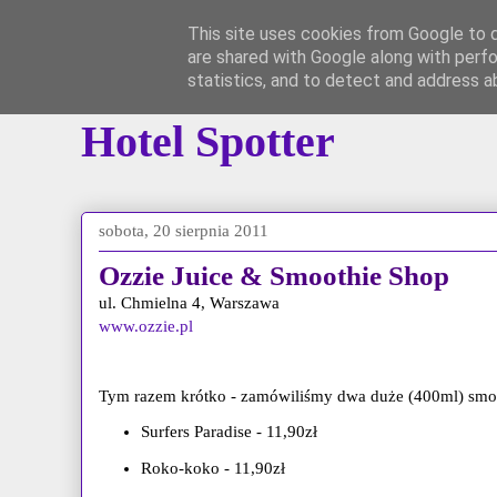
This site uses cookies from Google to de
are shared with Google along with perfo
Główna
Instagram
*YouTube*
Grupa 
statistics, and to detect and address a
Hotel Spotter
sobota, 20 sierpnia 2011
Ozzie Juice & Smoothie Shop
ul. Chmielna 4, Warszawa
www.ozzie.pl
Tym razem krótko - zamówiliśmy dwa duże (400ml) smoo
Surfers Paradise - 11,90zł
Roko-koko - 11,90zł