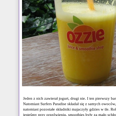
Jeden z nich zawierał jogurt, drugi nie. I ten pierwszy
Natomiast Surfers Paradise składał się z samych owoców
natomiast pozostałe składniki majaczyły gdzies w tle. Rok
jesteśmy przy orzeźwieniu, smoothies były za mało schł