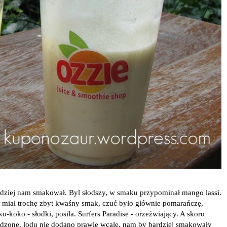
 bardziej nam smakował. Byl słodszy, w smaku przypominał mango lassi.
, miał trochę zbyt kwaśny smak, czuć było głównie pomarańczę,
o-koko - słodki, posila. Surfers Paradise - orzeźwiający. A skoro
odzone, lodu nie dodano prawie wcale, nam by bardziej smakowały