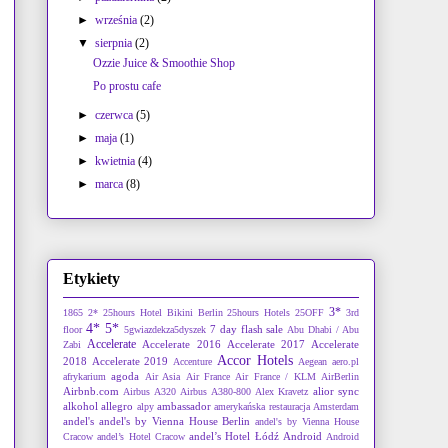
►
września
(2)
▼
sierpnia
(2)
Ozzie Juice & Smoothie Shop
Po prostu cafe
►
czerwca
(5)
►
maja
(1)
►
kwietnia
(4)
►
marca
(8)
Etykiety
3*
1865
2*
25hours Hotel Bikini Berlin
25hours Hotels
25OFF
3rd
4*
5*
7 day flash sale
floor
5gwiazdekza5dyszek
Abu Dhabi / Abu
Accelerate
Accelerate 2016
Accelerate 2017
Accelerate
Zabi
Accor Hotels
2018
Accelerate 2019
Accenture
Aegean
aero.pl
agoda
afrykarium
Air Asia
Air France
Air France / KLM
AirBerlin
Airbnb.com
alior sync
Airbus A320
Airbus A380-800
Alex Kravetz
alkohol
allegro
ambassador
alpy
amerykańska restauracja
Amsterdam
andel's
andel's by Vienna House Berlin
andel's by Vienna House
andel’s Hotel Łódź
Android
Cracow
andel’s Hotel Cracow
Android