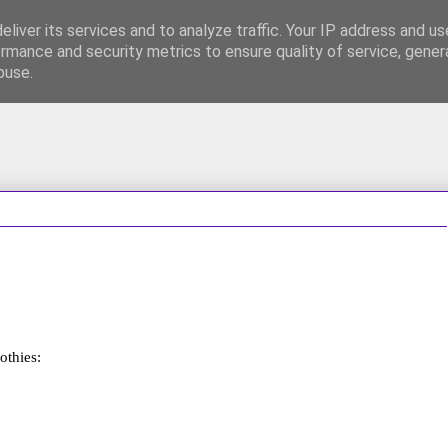
liver its services and to analyze traffic. Your IP address and u
rmance and security metrics to ensure quality of service, gene
FB
700 PLN premii!
Współpraca / Kontakt
buse.
thies: