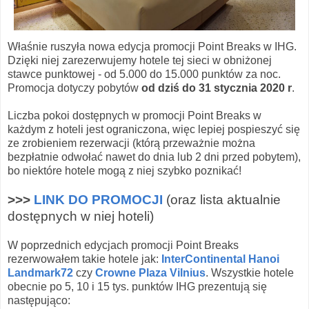
Właśnie ruszyła nowa edycja promocji Point Breaks w IHG.
Dzięki niej zarezerwujemy hotele tej sieci w obniżonej
stawce punktowej - od 5.000 do 15.000 punktów za noc.
Promocja dotyczy pobytów
od dziś do 31 stycznia 2020 r
.
Liczba pokoi dostępnych w promocji Point Breaks w
każdym z hoteli jest ograniczona, więc lepiej pospieszyć się
ze zrobieniem rezerwacji (którą przeważnie można
bezpłatnie odwołać nawet do dnia lub 2 dni przed pobytem),
bo niektóre hotele mogą z niej szybko poznikać!
>>>
LINK DO PROMOCJI
(oraz lista aktualnie
dostępnych w niej hoteli)
W poprzednich edycjach promocji Point Breaks
rezerwowałem takie hotele jak:
InterContinental Hanoi
Landmark72
czy
Crowne Plaza Vilnius
. Wszystkie hotele
obecnie po 5, 10 i 15 tys. punktów IHG prezentują się
następująco: