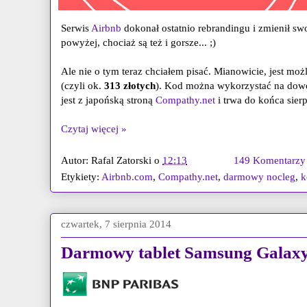
Serwis
Airbnb
dokonał ostatnio rebrandingu i zmienił sw
powyżej, chociaż są też i gorsze... ;)
Ale nie o tym teraz chciałem pisać. Mianowicie, jest mo
(czyli ok.
313 złotych
). Kod można wykorzystać na dow
jest z japońską stroną
Compathy.net
i trwa do końca sierp
Czytaj więcej »
Autor:
Rafal Zatorski
o
12:13
149 Komentarzy
Etykiety:
Airbnb.com
,
Compathy.net
,
darmowy nocleg
,
k
czwartek, 7 sierpnia 2014
Darmowy tablet Samsung Galaxy 