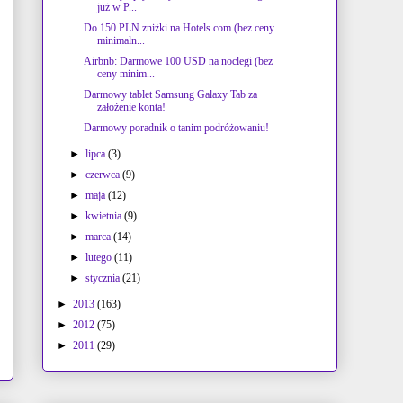
już w P...
Do 150 PLN zniżki na Hotels.com (bez ceny
minimaln...
Airbnb: Darmowe 100 USD na noclegi (bez
ceny minim...
Darmowy tablet Samsung Galaxy Tab za
założenie konta!
Darmowy poradnik o tanim podróżowaniu!
►
lipca
(3)
►
czerwca
(9)
►
maja
(12)
►
kwietnia
(9)
►
marca
(14)
►
lutego
(11)
►
stycznia
(21)
►
2013
(163)
►
2012
(75)
►
2011
(29)