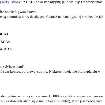
j wersji strony
i z CAD (dolar kanadyjski) jako walutą! Odpowiednio:
tóre hotele 3-gwiazdkowe.
e są natomiast inne, działające również na kanadyjskiej stronie, ale już
BCA3
ABCA4
ABCA5
m z Sylwestrem!).
sam koniec, po prawej stronie. Niektóre hotele nie biorą udziału w
 ale ogólnie są do wykorzystania 15.000 razy, także sugerowałbym się
oku
(a dowiedziałem się o niej z
LoyaltyLobby
), teraz jest trzecia nad