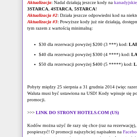
Aktualizacja
: Nadal działają jeszcze kody na
kanadyjskie
3STARCA
,
4STARCA
,
5STARCA
!
Aktualizacja #2
: Działa jeszcze odpowiedni kod na niek
Aktualizacja #3
: Powyższe kody już nie działają, dostępn
tym razem z wartością minimalną:
$30 dla rezerwacji powyżej $200 (3 ***) kod:
LA
$40 dla rezerwacji powyżej $300 (4 ****) kod:
L
$50 dla rezerwacji powyżej $400 (5 *****) kod:
L
Pobyty między 25 sierpnia a 31 grudnia 2014 (więc raze
Waluta musi być ustawiona na USD! Kody wpisuje się pod 
promocji.
>>>
LINK DO STRONY HOTELS.COM (US)
Kodów można użyć ile razy się chce (raz na rezerwację),
pospieszyć! O promocji najszybciej napisałem na
Facebo