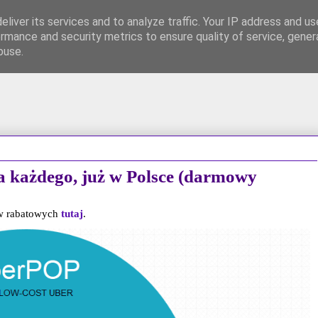
liver its services and to analyze traffic. Your IP address and u
rmance and security metrics to ensure quality of service, gene
FB
700 PLN premii!
Współpraca / Kontakt
buse.
la każdego, już w Polsce (darmowy
ów rabatowych
tutaj
.