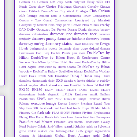
Centrum AZ
Centrum LIM
ceny hoteli
certyfikat
Český Těšín
CFI
Choice Privileges
Hotels Group
chiny
Chorwacja
Chorzów
Cieszyn
Club Carlson
citeam
Citibank PremierMiles
City World Privileges
club lounge
comfort hotel lt
Commerzbank Tower
Compathy.net
Courtyard by Marriott
Concha y Toro
Conrad
Cosmopolitan
czechy
Courtyard by Marriott Brno
crazy prices
Crowne Plaza Vilnius
Daily Getaways
Dania
DAD
Dan-Projekt
Danang
darmowe burgery
darmowe inne
darmowe noce
darmowe członkostwo
darmowe
darmowe punkty
darmowe śniadanie
darmowy kupon
przejazdy
darmowy status
darmowy nocleg
Design
Davos
DeSallesFlint
Hotels
designerskie hotele
doge
dojazd
destynacje
diner
domena
DoubleTree by
Dominikana
Don Berg
Double Points plus more
Hilton
DoubleTree by Hilton Hotel & Conference Centre
Warsaw
DoubleTree by Hilton Hotel Bucharest
DoubleTree by Hilton
DoubleTree by Hilton
Hotel Zagreb
DoubleTree by Hilton Oradea
Wrocław
DoubleTree Krakow
DoubleTree Warsaw
DoubleTree Wroclaw
Dubaj / Dubai
Dream Deals Private Sale
Dreamliner
dunaj
Durex
DXB
durnoloty
durnospanie
dwór
dziecko w hotelu
dziecko w podróży
ebookers.com
e-book
easybus
eBook
Eco-Vital
Ecolines
Ed Red
EIP
EK179
EK180
EK374
EK377
EK384
EK385
EK393
EK394
EMEA
Emirates
ekonomiczne hotele
elegancki
empik
Endless
EPWA
Possibilities
euro 2012
EuroLOT
Europa
Excelsior Hilton
executive lounge
Palermo
Express Intercity Premium
Extend Your
facebook
fast track
film
Stay Earn 30K
fast food
Filipa 18
filmik
flash sale
Finsbury Gin
FLASHPONY
Flatiron
Fly4free
Flygbussarna
Flying Blue
Focus Hotels
folk love
forex
forum
fotel
foto
Foursquare
Frankfurt nad Menem
Frankfurt-Hahn
freemo
Fuddruckers
Galaxy
garnki
Gdańsk
Hotel Kraków
Galeria Szyb Wilson
gdzie na Sylwestra
gdzie szukać niskich cen
Gdziewyjechac
GHA
ginger regeneration
Global Hotel Alliance
gold
Gold
Ginseng & Macadamia