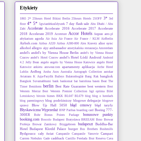
Etykiety
3*
1865
2*
25hours Hotel Bikini Berlin
25hours Hotels
25OFF
3rd
4*
5*
7 day flash sale
floor
5gwiazdekza5dyszek
Abu Dhabi / Abu
Accelerate
Accelerate 2016
Accelerate 2017
Accelerate
Zabi
Accor Hotels
2018
Accelerate 2019
Accenture
Aegean
aero.pl
agoda
afrykarium
Air Asia
Air France
Air France / KLM
AirBerlin
Airbnb.com
alior sync
Airbus A320
Airbus A380-800
Alex Kravetz
alkohol
allegro
ambassador
alpy
amerykańska restauracja
Amsterdam
andel's
andel's by Vienna House Berlin
andel's by Vienna House
andel’s Hotel Łódź
Android
Cracow
andel’s Hotel Cracow
Android
4.2 Jelly Bean
angelo
angelo by Vienna House Katowice
angelo Hotel
apartamenty
aplikacja
Katowice
ankieta
answear.com
Arche Hotel
Ardbeg
Lublin
Aruba
Asos
Australia
Autograph Collection
autokar
bangkok
Aviatrans K
Azja-Pacyfik
Baileys
Balatonboglár
Bang Rak
Bangkok Suvarnabhumi
bank
bankomat
bar
barcelona
basen
Beat The
berlin
Best Rate Guarantee
best western
Timer
Benidorm
Best
Western Mercur
Best Western Premier Collection
bgż optima
Bilet
Lotniskowy
bitcoin
biznes
BKK
BL647
BL679
blog
blog o hotelach
blog podróżniczy
blogowe delegacje
blog parentingowy
blogowe
błąd cenowy
Blow Up Hall 5050
błąd taryfy
sprawy
Błyskawiczna Wyprzedaż
Boeing 777-
BNP Paribas
boarding card
bonusowe punkty
300ER
Bohr
Bonus Points Package
booking.com
Boscolo Budapest
Bratysława
BREEAM
Brno
Browar
budapeszt
Buddha-Bar
Profesja
Browar Zamkowy
Bryggebroen
Hotel Budapest Klotild Palace
burger
Bus Brothers
Bushmills
Bydgoszcz
cały świat
Campari
Campanile
Campanile Varsovie
cashback
Carsten Niebuhrs Gade
Castillo Perelada Brut Reserva Cava