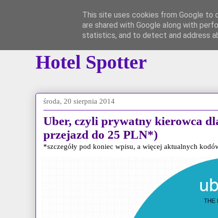
This site uses cookies from Google to de
are shared with Google along with perfo
Główna
Instagram
*YouTube*
Grupa 
statistics, and to detect and address a
Hotel Spotter
środa, 20 sierpnia 2014
Uber, czyli prywatny kierowca d
przejazd do 25 PLN*)
*szczegóły pod koniec wpisu, a więcej aktualnych kod