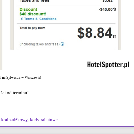
li na Sylwestra w Warszawie!
ści od terminu!
,
kod zniżkowy
,
kody rabatowe