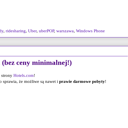
dy
,
ridesharing
,
Uber
,
uberPOP
,
warszawa
,
Windows Phone
 (bez ceny minimalnej!)
i strony
Hotels.com
!
o sprawia, że możliwe są nawet i
prawie darmowe pobyty
!