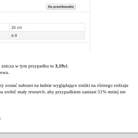
o znicza w tym przypadku to
3,19
zł.
mowa.
cemy zostać nabrani na ładnie wyglądające zniżki na różnego rodzaju
ba zrobić mały
research
, aby przypadkiem zamiast 51% mniej nie
y