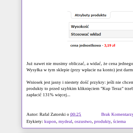
Już nawet nie musimy obliczać, a widać, że cena jedneg
Wysyłka w tym sklepie (przy wpłacie na konto) jest dar
Wniosek jest jasny i niestety dość przykry: jeśli nie ch
produkty to przed szybkim kliknięciem "Kup Teraz" trze
zapłacić 131% więcej...
Autor:
Rafal Zatorski
o
00:25
Brak Komentarz
Etykiety:
kupon
,
mydeal
,
oszustwo
,
produkty
,
ściema