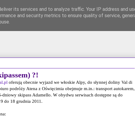
liver its services and to analyze traffic. Your IP address and u
rmance and security metrics to ensure quality of service, gene
FB
700 PLN premii!
Współpraca / Kontakt
buse.
kipassem) ?!
l.pl
oferują obecnie wyjazd we włoskie Alpy, do słynnej doliny Val di
iuro podróży Atena z Oświęcimia obejmuje m.in.: transport autokarem,
6-dniowy skipass Adamello. W obydwu serwisach dostępne są do
 9 do 18 grudnia 2011.
ena: