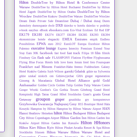
Hilton
DoubleTree by Hilton Hotel & Conference Centre
Warsaw
DoubleTree by Hilton Hotel Bucharest
DoubleTree by Hilton
DoubleTree by Hilton
Hotel Zagreb
DoubleTree by Hilton Oradea
Wrocław
DoubleTree Krakow
DoubleTree Warsaw
DoubleTree Wroclaw
Dubaj / Dubai
Dream Deals Private Sale
Dreamliner
dunaj
Durex
DXB
durnoloty
durnospanie
dwór
dziecko w hotelu
dziecko w podróży
ebookers.com
e-book
easybus
eBook
Eco-Vital
Ecolines
Ed Red
EIP
EK179
EK180
EK374
EK377
EK384
EK385
EK393
EK394
EMEA
Emirates
ekonomiczne hotele
elegancki
empik
Endless
EPWA
Possibilities
euro 2012
EuroLOT
Europa
Excelsior Hilton
executive lounge
Palermo
Express Intercity Premium
Extend Your
facebook
fast track
film
Stay Earn 30K
fast food
Filipa 18
filmik
flash sale
Finsbury Gin
FLASHPONY
Flatiron
Fly4free
Flygbussarna
Flying Blue
Focus Hotels
folk love
forex
forum
fotel
foto
Foursquare
Frankfurt nad Menem
Frankfurt-Hahn
freemo
Fuddruckers
Galaxy
garnki
Gdańsk
Hotel Kraków
Galeria Szyb Wilson
gdzie na Sylwestra
gdzie szukać niskich cen
Gdziewyjechac
GHA
ginger regeneration
Global Hotel Alliance
gold
Gold
Ginseng & Macadamia
Ambassador
Golden Circle
Golden Tulip
Golden Tulip Warsaw Centre
Gorące Wtorki
Gordon's Gin
Gothia Towers Göteborg
Grand Hotel
gratis
Great
Kempinski High Tatras
Grand Hôtel Stockholm
Grant's
groupon
gruper
Getaway
gruzińska
gry komputerowe
Grzybowska
Gwarancja Najlepszej Ceny
H15 Boutique Hotel
Hala
HAN
Koszyki
Hampton by Hilton
Hampton by Hilton Warsaw Airport
hilton
Hanoi
Hilton Budapest
Hilton Budapest
Heathrow
Heineken
City
Hilton Garden Inn
Hilton Copenhagen Airport
Hilton Garden Inn
Hilton HHonors
Kraków Airport
Hilton Garden Inn Rzeszów
Hilton Kiev
Hilton Kyiv
Hilton Phuket Arcadia Resort & Spa
Hilton
Hilton Warsaw
Hilton Warsaw Hotel and
Stockholm Slussen
Convention Centre
Hipaway
hiszpania
Ho Chi Minh
Hogg