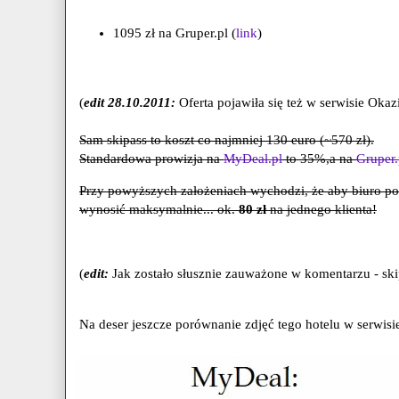
1095 zł na Gruper.pl (
link
)
(
edit 28.10.2011:
Oferta pojawiła się też w serwisie Okazi
Sam skipass to koszt co najmniej 130 euro (~570 zł).
Standardowa prowizja na
MyDeal.pl
to 35%,a na
Gruper.
Przy powyższych założeniach wychodzi, że aby biuro p
wynosić maksymalnie... ok.
80 zł
na jednego klienta!
(
edit:
Jak zostało słusznie zauważone w komentarzu - sk
Na deser jeszcze porównanie zdjęć tego hotelu w serwis