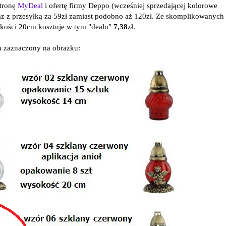
tronę
MyDeal
i ofertę firmy Deppo (wcześniej sprzedającej kolorowe
wraz z przesyłką za 59zł zamiast podobno aż 120zł. Ze skomplikowanych
okości 20cm kosztuje w tym "dealu"
7,38
zł.
 zaznaczony na obrazku: