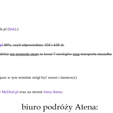
k.pl (
link
).)
pl
40%, czyli odpowiednio: 350 i 438 zł.
odróży
nie poniosło straty
to koszt 7 noclegów
oraz
transportu musiałby
ipass w tym terminie mógł być nawet i darmowy)
ie
MyDeal.pl
oraz na stronie
biura Atena
: