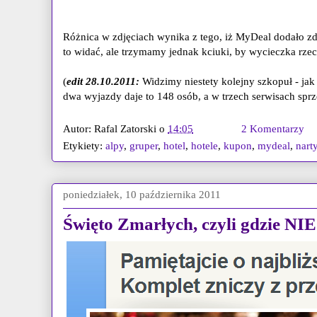
Różnica w zdjęciach wynika z tego, iż MyDeal dodało zdj
to widać, ale trzymamy jednak kciuki, by wycieczka rzecz
(
edit 28.10.2011:
Widzimy niestety kolejny szkopuł - jak
dwa wyjazdy daje to 148 osób, a w trzech serwisach sprz
Autor:
Rafal Zatorski
o
14:05
2 Komentarzy
Etykiety:
alpy
,
gruper
,
hotel
,
hotele
,
kupon
,
mydeal
,
nart
poniedziałek, 10 października 2011
Święto Zmarłych, czyli gdzie NI