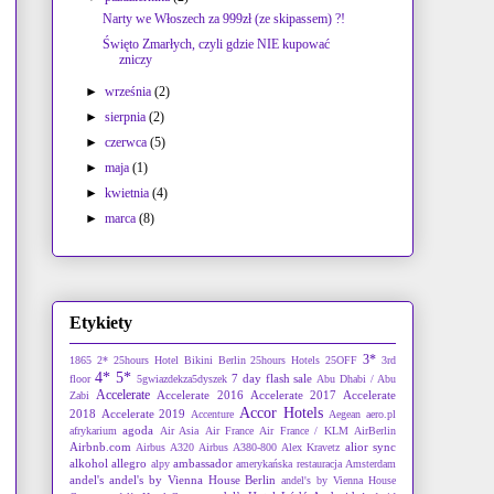
Narty we Włoszech za 999zł (ze skipassem) ?!
Święto Zmarłych, czyli gdzie NIE kupować
zniczy
►
września
(2)
►
sierpnia
(2)
►
czerwca
(5)
►
maja
(1)
►
kwietnia
(4)
►
marca
(8)
Etykiety
3*
1865
2*
25hours Hotel Bikini Berlin
25hours Hotels
25OFF
3rd
4*
5*
7 day flash sale
floor
5gwiazdekza5dyszek
Abu Dhabi / Abu
Accelerate
Accelerate 2016
Accelerate 2017
Accelerate
Zabi
Accor Hotels
2018
Accelerate 2019
Accenture
Aegean
aero.pl
agoda
afrykarium
Air Asia
Air France
Air France / KLM
AirBerlin
Airbnb.com
alior sync
Airbus A320
Airbus A380-800
Alex Kravetz
alkohol
allegro
ambassador
alpy
amerykańska restauracja
Amsterdam
andel's
andel's by Vienna House Berlin
andel's by Vienna House