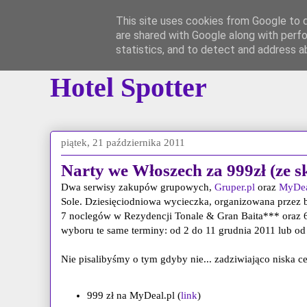
This site uses cookies from Google to de
are shared with Google along with perfo
Główna
Instagram
*YouTube*
Grupa 
statistics, and to detect and address a
Hotel Spotter
piątek, 21 października 2011
Narty we Włoszech za 999zł (ze s
Dwa serwisy zakupów grupowych,
Gruper.pl
oraz
MyDea
Sole. Dziesięciodniowa wycieczka, organizowana przez b
7 noclegów w Rezydencji Tonale & Gran Baita*** oraz 
wyboru te same terminy: od 2 do 11 grudnia 2011 lub od
Nie pisalibyśmy o tym gdyby nie... zadziwiająco niska c
999 zł na MyDeal.pl (
link
)