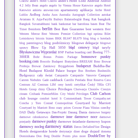
andel’s Hotel Łódź
Android
Cracow
andel’s Hotel Cracow
Android
4.2 Jelly Bean
angelo
angelo by Vienna House Katowice
angelo Hotel
apartamenty
aplikacja
Katowice
ankieta
answear.com
Arche Hotel
Ardbeg
Lublin
Aruba
Asos
Australia
Autograph Collection
autokar
bangkok
Aviatrans K
Azja-Pacyfik
Baileys
Balatonboglár
Bang Rak
Bangkok Suvarnabhumi
bank
bankomat
bar
barcelona
basen
Beat The
berlin
Best Rate Guarantee
best western
Timer
Benidorm
Best
Western Mercur
Best Western Premier Collection
bgż optima
Bilet
Lotniskowy
bitcoin
biznes
BKK
BL647
BL679
blog
blog o hotelach
blog podróżniczy
blogowe delegacje
blog parentingowy
blogowe
błąd cenowy
Blow Up Hall 5050
błąd taryfy
sprawy
Błyskawiczna Wyprzedaż
Boeing 777-
BNP Paribas
boarding card
bonusowe punkty
300ER
Bohr
Bonus Points Package
booking.com
Boscolo Budapest
Bratysława
BREEAM
Brno
Browar
budapeszt
Buddha-Bar
Profesja
Browar Zamkowy
Bryggebroen
Hotel Budapest Klotild Palace
burger
Bus Brothers
Bushmills
Bydgoszcz
cały świat
Campari
Campanile
Campanile Varsovie
cashback
Carsten Niebuhrs Gade
Castillo Perelada Brut Reserva Cava
Centrum AZ
Centrum LIM
ceny hoteli
certyfikat
Český Těšín
CFI
Choice Privileges
Hotels Group
chiny
Chorwacja
Chorzów
Cieszyn
Club Carlson
citeam
Citibank PremierMiles
City World Privileges
club lounge
comfort hotel lt
Commerzbank Tower
Compathy.net
Courtyard by Marriott
Concha y Toro
Conrad
Cosmopolitan
czechy
Courtyard by Marriott Brno
crazy prices
Crowne Plaza Vilnius
Daily Getaways
Dania
DAD
Dan-Projekt
Danang
darmowe burgery
darmowe inne
darmowe noce
darmowe członkostwo
darmowe
darmowe punkty
darmowe śniadanie
darmowy kupon
przejazdy
darmowy status
darmowy nocleg
Design
Davos
DeSallesFlint
Hotels
designerskie hotele
doge
dojazd
destynacje
diner
domena
DoubleTree by
Dominikana
Don Berg
Double Points plus more