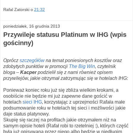
Rafal Zatorski
o
21:32
poniedziałek, 16 grudnia 2013
Przywileje statusu Platinum w IHG (wpis
gościnny)
Oprócz
szczegółów
na temat poniesionych kosztów oraz
zdobytych punktów w promocji
The Big Win
, czytelnik
bloga –
Kacper
podzielił się z nami również opisem
przywilejów, jakie otrzymał zatrzymując się w hotelach IHG:
Ponieważ koniec roku już się zbliża wielkim krokami, a
osobiście nie będzie mi już zapewne dane gościć w
hotelach
sieci IHG
, korzystając z uprzejmości Rafała małe
podsumowanie roku w hotelach tej sieci i możliwości jakie
daje status platynowy.
Skupię się raczej na profitach jakie otrzymałem niż na
samym opisie hoteli (Rafał robi to rzetelniej :), których część
była już opisywana przez niego albo będzie w niedługim