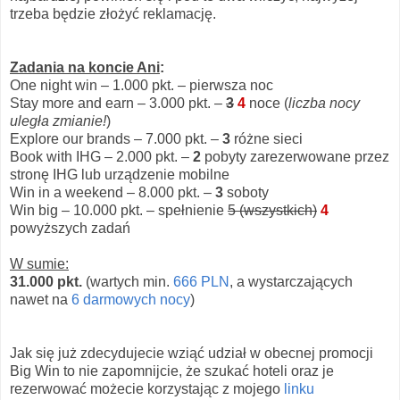
trzeba będzie złożyć reklamację.
Zadania na koncie Ani
:
One night win – 1.000 pkt. – pierwsza noc
Stay more and earn – 3.000 pkt. –
3
4
noce (
liczba nocy
uległa zmianie!
)
Explore our brands – 7.000 pkt. –
3
różne sieci
Book with IHG – 2.000 pkt. –
2
pobyty zarezerwowane przez
stronę IHG lub urządzenie mobilne
Win in a weekend – 8.000 pkt. –
3
soboty
Win big – 10.000 pkt. – spełnienie
5 (wszystkich)
4
powyższych zadań
W sumie:
31.000 pkt.
(wartych min.
666 PLN
, a wystarczających
nawet na
6 darmowych nocy
)
Jak się już zdecydujecie wziąć udział w obecnej promocji
Big Win to nie zapomnijcie, że szukać hoteli oraz je
rezerwować możecie korzystając z mojego
linku