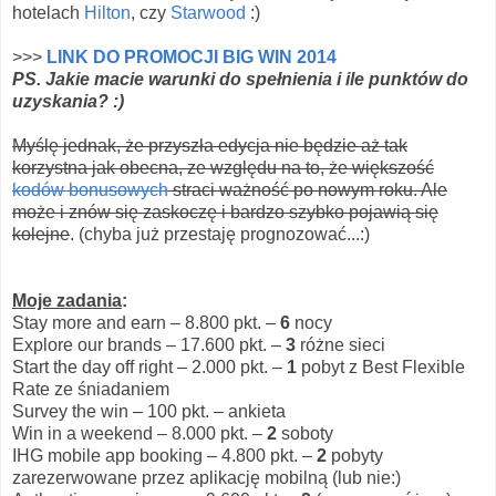
hotelach
Hilton
, czy
Starwood
:)
>>>
LINK DO PROMOCJI BIG WIN 2014
PS. Jakie macie warunki do spełnienia i ile punktów do
uzyskania? :)
Myślę jednak, że przyszła edycja nie będzie aż tak
korzystna jak obecna, ze względu na to, że większość
kodów bonusowych
straci ważność po nowym roku. Ale
może i znów się zaskoczę i bardzo szybko pojawią się
kolejne
. (chyba już przestaję prognozować...:)
Moje zadania
:
Stay more and earn – 8.800 pkt. –
6
nocy
Explore our brands – 17.600 pkt. –
3
różne sieci
Start the day off right – 2.000 pkt. –
1
pobyt z Best Flexible
Rate ze śniadaniem
Survey the win – 100 pkt. – ankieta
Win in a weekend – 8.000 pkt. –
2
soboty
IHG mobile app booking – 4.800 pkt. –
2
pobyty
zarezerwowane przez aplikację mobilną (lub nie:)