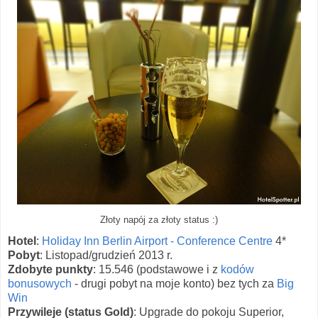
Złoty napój za złoty status :)
Hotel
:
Holiday Inn Berlin Airport - Conference Centre
4*
Pobyt
: Listopad/grudzień 2013 r.
Zdobyte punkty
: 15.546 (podstawowe i z
kodów
bonusowych
- drugi pobyt na moje konto) bez tych za
Big
Win
Przywileje (status Gold)
: Upgrade do pokoju Superior,