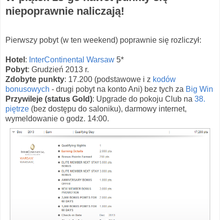
niepoprawnie naliczają!
Pierwszy pobyt (w ten weekend) poprawnie się rozliczył:
Hotel
:
InterContinental Warsaw
5*
Pobyt
: Grudzień 2013 r.
Zdobyte punkty
: 17.200 (podstawowe i z
kodów
bonusowych
- drugi pobyt na konto Ani) bez tych za
Big Win
Przywileje (status Gold)
: Upgrade do pokoju Club na
38.
piętrze
(bez dostępu do saloniku), darmowy internet,
wymeldowanie o godz. 14:00.