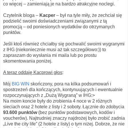
co więcej – zamieniają je na bardzo atrakcyjne noclegi.
Czytelnik bloga –
Kacper
– był na tyle miły, że zechciał się
podzielić swoimi doświadczeniami związanymi z tą
promocją – od poniesionych wydatków do otrzymanych
punktów.
Jeśli ktoś również chciałby się pochwalić swoimi wygranymi
z IHG (niekoniecznie musi aż tak szczegółowo:)) to
zapraszam do wysłania mi maila lub po prostu
skomentowania poniżej.
A teraz oddaję Kacprowi głos
:
Mój
BIG WIN
skończony, pora na kilka podsumowań i
spostrzeżeń dla kończących, kontynuujących i ewentualnie
rozpoczynających z „Dużą Wygraną” w IHG:>
Na moim koncie były do zrobienia 4 noce w 2 różnych
sieciach oraz 2 hotele z listy i 2 soboty. Łącznie do zdobycia
93.600 punktów
(bez punktów podstawowych, kodów i
voucherów). Najtrudniej znaczy najdrożej było zrobić zadnia
„Live the city life” (2 hotele z listy) o tym niżej. Dobrze, że nie