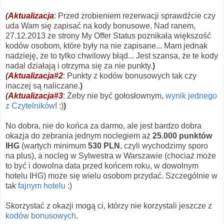
(
Aktualizacja
: Przed zrobieniem rezerwacji sprawdźcie czy
uda Wam się zapisać na kody bonusowe. Nad ranem,
27.12.2013 ze strony My Offer Status poznikała większość
kodów osobom, które były na nie zapisane... Mam jednak
nadzieję, że to tylko chwilowy błąd... Jest szansa, że te kody
nadal działają i otrzyma się za nie punkty.
)
(
Aktualizacja#2
: Punkty z kodów bonusowych tak czy
inaczej są naliczane.
)
(
Aktualizacja#3
: Żeby nie być gołosłownym,
wynik jednego
z Czytelników
! :)
)
No dobra, nie do końca za darmo, ale jest bardzo dobra
okazja do zebrania jednym noclegiem aż
25.000 punktów
IHG
(wartych minimum
530 PLN
, czyli wychodzimy sporo
na plus), a nocleg w Sylwestra w Warszawie (chociaż może
to być i dowolna data przed końcem roku, w dowolnym
hotelu IHG) może się wielu osobom przydać. Szczególnie w
tak
fajnym hotelu
:)
Skorzystać z okazji mogą ci, którzy nie korzystali jeszcze z
kodów bonusowych
.