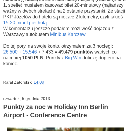
1. strefie) musiałem kasować bilet 20-minutowy (najtańszy
ważny w dwóch strefach) na 2 ostatnie przystanki. Ze stacji
PKP Józefów do hotelu są niecałe 2 kilometry, czyli jakieś
15-20 minut piechotą
.
W komentarzu jeszcze podałem możliwość dojazdu z
Warszawy autobusem
Minibus Karczew
.
Do tej pory, na swoje konto, otrzymałem za 3 noclegi:
26.500
+
15.546
+ 7.433 =
49.479 punktów
wartych co
najmniej
1050 PLN
. Punkty z
Big Win
doliczę dopiero na
koniec.
Rafal Zatorski
o
14:09
czwartek, 5 grudnia 2013
Punkty za noc w Holiday Inn Berlin
Airport - Conference Centre