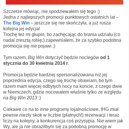
Szczerze mówiąc, nie spodziewałem się tego :)
Jedna z najlepszych promocji punktowych ostatnich lat –
The Big Win
– jeszcze się nie skończyła, a już rusza
kolejna jej edycja!
Trochę też mi głupio, bo zachęcając do brania udziału (co
nadal zresztą robię;) zapewniałem, że za szybko podobna
promocja się nie pojawi ;)
Tym razem,
Big Win
dotyczyć będzie noclegów
od 1
stycznia do 30 kwietnia 2014 r
.
Promocja będzie bardziej spersonalizowana niż jej
poprzednia edycja, czego się trochę obawiam, bo tym
razem mam więcej odbytych nocy na koncie, z czego dwie
w Niemczech, gdzie nocowałem właśnie tylko ze względu
na
Big Win 2013
;)
Ciekawe co na to inne programy lojalnościowe. IHG miał
pewnie niezły skok w liczbie (płatnych!) rezerwacji i teraz
liczy na kolejny, a konkurencja coś przysypia. Nie wiem jak
Wy, ale ja nie obraziłbym się za podobną promocję w