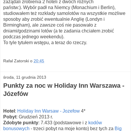
zażądali zrobienia 2 hoteli z dwóch różnych
państw:). Wybór padł na Niemcy (Monachium i Berlin),
studiowałem też rozkłady samolotów na wszystkie możliwe
sposoby aby zrobić ewentualnie Anglię (Londyn i
Birmingham), ale zawsze coś nie pasowało z
dniami/godzinami lotów (a te zadania chciałem zrobić
podczas jednego weekendu).
To tyle tytułem wstępu, a teraz do rzeczy.
Rafal Zatorski
o
20:45
środa, 11 grudnia 2013
Punkty za noc w Holiday Inn Warszawa -
Józefów
Hotel
:
Holiday Inn Warsaw - Jozefow
4*
Pobyt
: Grudzień 2013 r.
Zdobyte punkty
: 7.433 (podstawowe i z
kodów
bonusowych
- trzeci pobyt na moje konto) bez tych za
Big