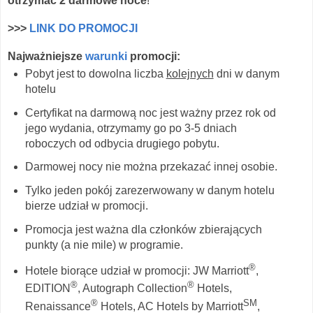
otrzymać 2 darmowe noce
!
>>>
LINK DO PROMOCJI
Najważniejsze
warunki
promocji:
Pobyt jest to dowolna liczba
kolejnych
dni w danym
hotelu
Certyfikat na darmową noc jest ważny przez rok od
jego wydania, otrzymamy go po 3-5 dniach
roboczych od odbycia drugiego pobytu.
Darmowej nocy nie można przekazać innej osobie.
Tylko jeden pokój zarezerwowany w danym hotelu
bierze udział w promocji.
Promocja jest ważna dla członków zbierających
punkty (a nie mile) w programie.
®
Hotele biorące udział w promocji: JW Marriott
,
®
®
EDITION
, Autograph Collection
Hotels,
®
SM
Renaissance
Hotels, AC Hotels by Marriott
,