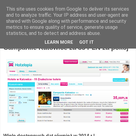
This site uses cookies from Google to deliver its services
Hotel Spotter
and to analyze traffic. Your IP address and user-agent are
shared with Google along with performance and security
metrics to ensure quality of service, generate usage
statistics, and to detect and address abuse.
sobota, 28 grudnia 2013
LEARN MORE
GOT IT
Campanile Katowice za 35 PLN za pokój
Wiele dostępnych dat również w 2014 r.!