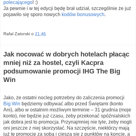
polecającego
! :)
Ja pewnie i w tej edycji będę brał udział, szczególnie że już
pojawiło się sporo nowych
kodów bonusowych
.
Rafal Zatorski
o
21:46
Jak nocować w dobrych hotelach płacąc
mniej niż za hostel, czyli Kacpra
podsumowanie promocji IHG The Big
Win
Jako, że ostatni nocleg potrzebny do zaliczenia promocji
Big Win
będziemy odbywać albo przed Świętami (konto
Ani), albo w ostatnim możliwym terminie – 31 grudnia (moje
konto), nie będzie już czasu, żeby przekonać spóźnialskich
jak dobra jest to promocja. Przynajmniej nie tyle, żeby mogli
oni jeszcze z niej skorzystać. Na szczęście, niektórzy mają
już tę promocję za sobą i cieszą się z punktów na koncie, a