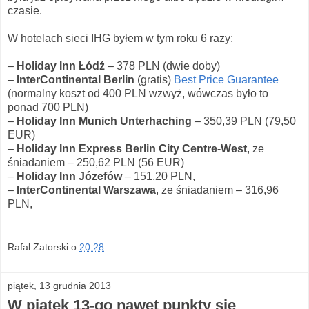
czasie.
W hotelach sieci IHG byłem w tym roku 6 razy:
–
Holiday Inn Łódź
–
378 PLN (dwie doby)
–
InterContinental Berlin
(gratis)
Best Price Guarantee
(normalny koszt od 400 PLN wzwyż, wówczas było to
ponad 700 PLN)
–
Holiday Inn Munich Unterhaching
–
350,39 PLN (79,50
EUR)
–
Holiday Inn Express Berlin City Centre-West
, ze
śniadaniem
–
250,62 PLN (56 EUR)
–
Holiday Inn Józefów
–
151,20 PLN,
–
InterContinental Warszawa
, ze śniadaniem
–
316,96
PLN,
Rafal Zatorski
o
20:28
piątek, 13 grudnia 2013
W piątek 13-go nawet punkty się