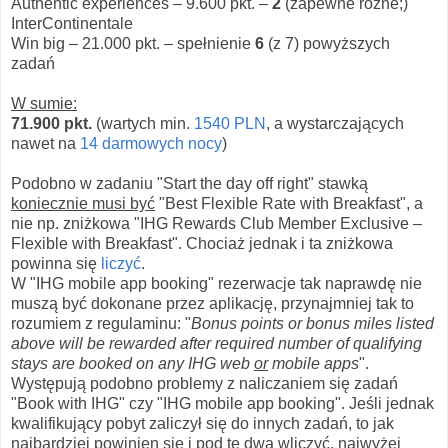
Authentic experiences – 9.600 pkt. –
2
(zapewne różne;)
InterContinentale
Win big – 21.000 pkt. – spełnienie
6
(z 7) powyższych
zadań
W sumie:
71.900 pkt.
(wartych min.
1540 PLN
, a wystarczających
nawet na
14 darmowych nocy
)
Podobno w zadaniu "Start the day off right" stawką
koniecznie musi być
"Best Flexible Rate with Breakfast", a
nie np. zniżkowa "IHG Rewards Club Member Exclusive –
Flexible with Breakfast". Chociaż jednak i ta zniżkowa
powinna się
liczyć
.
W "IHG mobile app booking" rezerwacje tak naprawdę nie
muszą być dokonane przez aplikację, przynajmniej tak to
rozumiem z regulaminu: "
Bonus points or bonus miles listed
above will be rewarded after required number of qualifying
stays are booked on any IHG web
or
mobile apps
".
Występują podobno problemy z naliczaniem się zadań
"Book with IHG" czy "IHG mobile app booking". Jeśli jednak
kwalifikujący pobyt zaliczył się do innych zadań, to jak
najbardziej powinien się i pod te dwa wliczyć, najwyżej