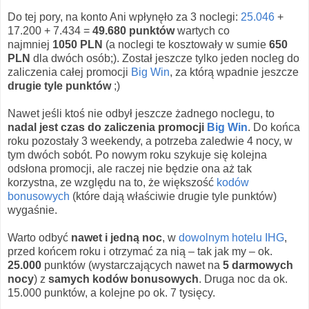
Do tej pory, na konto Ani wpłynęło za 3 noclegi:
25.046
+
17.200 + 7.434 =
49.680 punktów
wartych co
najmniej
1050 PLN
(a noclegi te kosztowały w sumie
650
PLN
dla dwóch osób;). Został jeszcze tylko jeden nocleg do
zaliczenia całej promocji
Big Win
, za którą wpadnie jeszcze
drugie tyle punktów
;)
Nawet jeśli ktoś nie odbył jeszcze żadnego noclegu, to
nadal jest czas do zaliczenia promocji
Big Win
. Do końca
roku pozostały 3 weekendy, a potrzeba zaledwie 4 nocy, w
tym dwóch sobót. Po nowym roku szykuje się kolejna
odsłona promocji, ale raczej nie będzie ona aż tak
korzystna, ze względu na to, że większość
kodów
bonusowych
(które dają właściwie drugie tyle punktów)
wygaśnie.
Warto odbyć
nawet i jedną noc
, w
dowolnym hotelu IHG
,
przed końcem roku i otrzymać za nią – tak jak my – ok.
25.000
punktów (wystarczających nawet na
5 darmowych
nocy
) z
samych kodów bonusowych
. Druga noc da ok.
15.000 punktów, a kolejne po ok. 7 tysięcy.