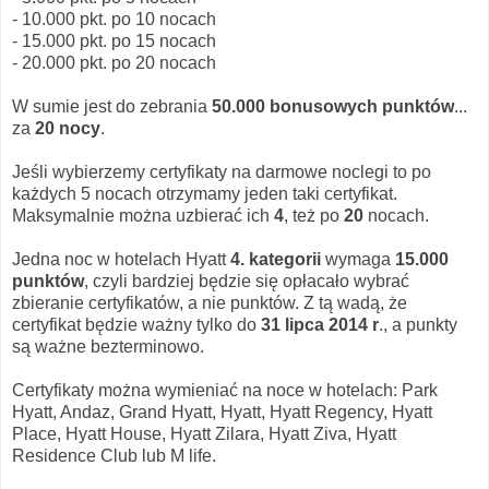
- 10.000 pkt. po 10 nocach
- 15.000 pkt. po 15 nocach
- 20.000 pkt. po 20 nocach
W sumie jest do zebrania
50.000 bonusowych punktów
...
za
20 nocy
.
Jeśli wybierzemy certyfikaty na darmowe noclegi to po
każdych 5 nocach otrzymamy jeden taki certyfikat.
Maksymalnie można uzbierać ich
4
, też po
20
nocach.
Jedna noc w hotelach Hyatt
4. kategorii
wymaga
15.000
punktów
, czyli bardziej będzie się opłacało wybrać
zbieranie certyfikatów, a nie punktów. Z tą wadą, że
certyfikat będzie ważny tylko do
31 lipca 2014 r
., a punkty
są ważne bezterminowo.
Certyfikaty można wymieniać na noce w hotelach: Park
Hyatt, Andaz, Grand Hyatt, Hyatt, Hyatt Regency, Hyatt
Place, Hyatt House, Hyatt Zilara, Hyatt Ziva, Hyatt
Residence Club lub M life.