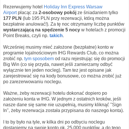
Rezerwujemy hotel
Holiday Inn Express Warsaw
Airport
płacąc za
2-osobowy pokój
ze śniadaniem tylko
177 PLN
(lub 195 PLN przy rezerwacji, którą można
bezpłatnie anulować!). Za tę noc otrzymamy liczbę punktów
wystarczającą na spędzenie 5 nocy
w hotelach z promocji
Point Breaks, czyli np.
takich
.
Wcześniej musimy mieć założone (bezpłatne) konto w
programie lojalnościowym IHG Rewards Club, co można
zrobić np.
tym sposobem
od razu rejestrując się do promocji
Big Win (co się przyda, nawet jeśli zamierzamy odbyć
wyłącznie ten jeden nocleg). Tam tez jest opisane jak
zarejestrować się na kody bonusowe, co można zrobić już
po zarezerwowaniu noclegu.
Ważne, żeby rezerwacji hotelu dokonać dopiero po
założeniu konta w IHG. W jednym z ostatnich kroków, jeśli
nasze dane się same nie uzupełnią, musimy kliknąć "Sign
In", żeby rezerwacja została przypisana do naszego konta).
I to by było na tyle, w kilka dni po odbyciu noclegu
dostaniemy na swoje konto ok. 25.000 punktów, a do tego