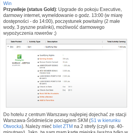
Win
Przywileje (status Gold)
: Upgrade do pokoju Executive,
darmowy internet, wymeldowanie o godz. 13:00 (w miarę
dostępności - do 14:00), poczęstunek powitalny (2 małe
wody, 3 pyszne pralinki), możliwość darmowego
wypożyczenia rowerów ;)
Do hotelu z centrum Warszawy najlepiej dojechać ze stacji
Warszawa-Śródmieście pociągiem SKM (
S1 w kierunku
Otwocka
). Należy mieć
bilet ZTM
na 2 strefy (czyli np. 40-
minutowy). Jako, że sam mam kartę miejską (ważną tylko w