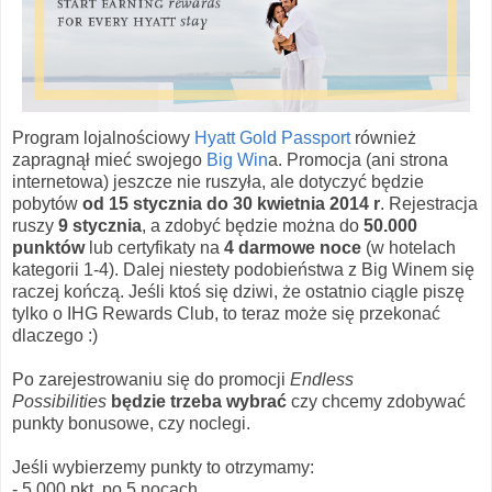
Program lojalnościowy
Hyatt Gold Passport
również
zapragnął mieć swojego
Big Win
a. Promocja (ani strona
internetowa) jeszcze nie ruszyła, ale dotyczyć będzie
pobytów
od 15 stycznia do 30 kwietnia 2014 r
. Rejestracja
ruszy
9 stycznia
, a zdobyć będzie można do
50.000
punktów
lub certyfikaty na
4 darmowe noce
(w hotelach
kategorii 1-4). Dalej niestety podobieństwa z Big Winem się
raczej kończą. Jeśli ktoś się dziwi, że ostatnio ciągle piszę
tylko o IHG Rewards Club, to teraz może się przekonać
dlaczego :)
Po zarejestrowaniu się do promocji
Endless
Possibilities
będzie trzeba wybrać
czy chcemy zdobywać
punkty bonusowe, czy noclegi.
Jeśli wybierzemy punkty to otrzymamy:
- 5.000 pkt. po 5 nocach