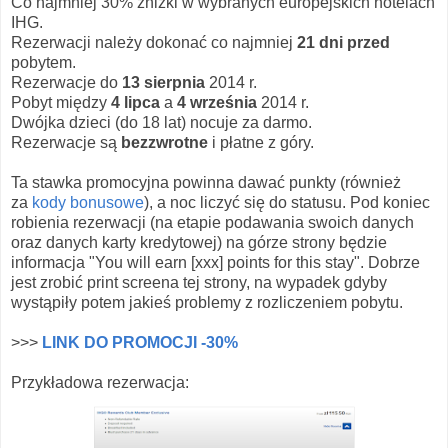
Co najmniej 30% zniżki w wybranych europejskich hotelach
IHG.
Rezerwacji należy dokonać co najmniej
21 dni przed
pobytem.
Rezerwacje do
13 sierpnia
2014 r.
Pobyt między
4 lipca
a
4 września
2014 r.
Dwójka dzieci (do 18 lat) nocuje za darmo.
Rezerwacje są
bezzwrotne
i płatne z góry.
Ta stawka promocyjna powinna dawać punkty (również
za
kody bonusowe
), a noc liczyć się do statusu. Pod koniec
robienia rezerwacji (na etapie podawania swoich danych
oraz danych karty kredytowej) na górze strony będzie
informacja "You will earn [xxx] points for this stay". Dobrze
jest zrobić print screena tej strony, na wypadek gdyby
wystąpiły potem jakieś problemy z rozliczeniem pobytu.
>>>
LINK DO PROMOCJI -30%
Przykładowa rezerwacja: