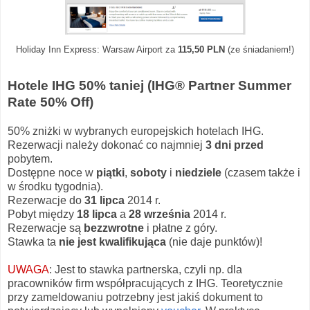
Holiday Inn Express: Warsaw Airport za
115,50 PLN
(ze śniadaniem!)
Hotele IHG 50% taniej (IHG® Partner Summer
Rate 50% Off)
50% zniżki w wybranych europejskich hotelach IHG.
Rezerwacji należy dokonać co najmniej
3 dni
przed
pobytem.
Dostępne noce w
piątki
,
soboty
i
niedziele
(czasem także i
w środku tygodnia).
Rezerwacje do
31 lipca
2014 r.
Pobyt między
18 lipca
a
28 września
2014 r.
Rezerwacje są
bezzwrotne
i płatne z góry.
Stawka ta
nie jest kwalifikująca
(nie daje punktów)!
UWAGA
: Jest to stawka partnerska, czyli np. dla
pracowników firm współpracujących z IHG. Teoretycznie
przy zameldowaniu potrzebny jest jakiś dokument to