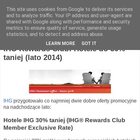
This site uses cookies from Google to deliver its services
Hotel Spotter
and to analyze traffic. Your IP address and user-agent are
shared with Google along with performance and security
metrics to ensure quality of service, generate usage
statistics, and to detect and address abuse.
środa, 21 maja 2014
LEARN MORE
GOT IT
IHG Rewards Club: Hotele do 50%
taniej (lato 2014)
IHG
przygotowało co najmniej dwie dobre oferty promocyjne
na nadchodzące lato:
Hotele IHG 30% taniej (IHG® Rewards Club
Member Exclusive Rate)