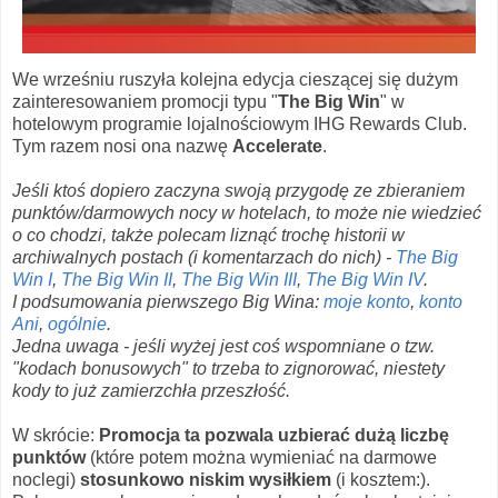
We wrześniu ruszyła kolejna edycja cieszącej się dużym
zainteresowaniem promocji typu "
The Big Win
" w
hotelowym programie lojalnościowym IHG Rewards Club.
Tym razem nosi ona nazwę
Accelerate
.
Jeśli ktoś dopiero zaczyna swoją przygodę ze zbieraniem
punktów/darmowych nocy w hotelach, to może nie wiedzieć
o co chodzi, także polecam liznąć trochę historii w
archiwalnych postach (i komentarzach do nich) -
The Big
Win I
,
The Big Win II
,
The Big Win III
,
The Big Win IV
.
I podsumowania pierwszego Big Wina:
moje konto
,
konto
Ani
,
ogólnie
.
Jedna uwaga - jeśli wyżej jest coś wspomniane o tzw.
"kodach bonusowych" to trzeba to zignorować, niestety
kody to już zamierzchła przeszłość.
W skrócie:
Promocja ta pozwala uzbierać dużą liczbę
punktów
(które potem można wymieniać na darmowe
noclegi)
stosunkowo niskim wysiłkiem
(i kosztem:).