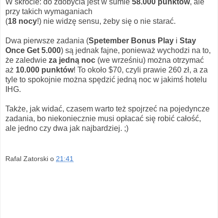
W skrócie: do zdobycia jest w sumie
58.000 punktów
, ale
przy takich wymaganiach
(
18 nocy
!) nie widzę sensu, żeby się o nie starać.
Dwa pierwsze zadania (
Spetember Bonus Play
i
Stay
Once Get 5.000
) są jednak fajne, ponieważ wychodzi na to,
że zaledwie
za jedną noc
(we wrześniu) można otrzymać
aż
10.000 punktów
! To około $70, czyli prawie 260 zł, a za
tyle to spokojnie można spędzić jedną noc w jakimś hotelu
IHG.
Także, jak widać, czasem warto też spojrzeć na pojedyncze
zadania, bo niekoniecznie musi opłacać się robić całość,
ale jedno czy dwa jak najbardziej. ;)
Rafal Zatorski
o
21:41