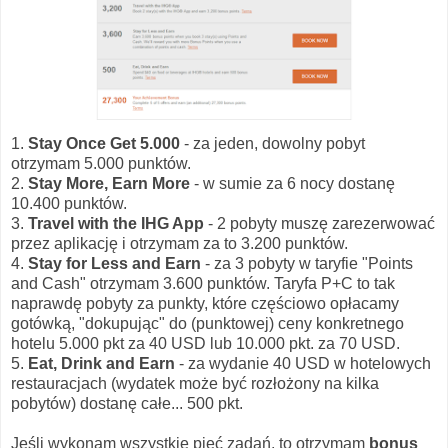
1.
Stay Once Get 5.000
- za jeden, dowolny pobyt
otrzymam 5.000 punktów.
2.
Stay More, Earn More
- w sumie za 6 nocy dostanę
10.400 punktów.
3.
Travel with the IHG App
- 2 pobyty muszę zarezerwować
przez aplikację i otrzymam za to 3.200 punktów.
4.
Stay for Less and Earn
- za 3 pobyty w taryfie "Points
and Cash" otrzymam 3.600 punktów. Taryfa P+C to tak
naprawdę pobyty za punkty, które częściowo opłacamy
gotówką, "dokupując" do (punktowej) ceny konkretnego
hotelu 5.000 pkt za 40 USD lub 10.000 pkt. za 70 USD.
5.
Eat, Drink and Earn
- za wydanie 40 USD w hotelowych
restauracjach (wydatek może być rozłożony na kilka
pobytów) dostanę całe... 500 pkt.
Jeśli wykonam wszystkie pięć zadań, to otrzymam
bonus