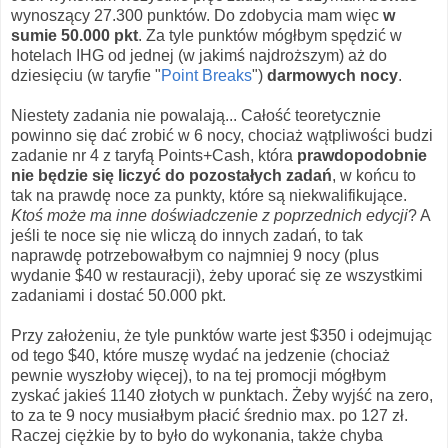
wynoszący 27.300 punktów. Do zdobycia mam więc
w
sumie 50.000 pkt
. Za tyle punktów mógłbym spędzić w
hotelach IHG od jednej (w jakimś najdroższym) aż do
dziesięciu (w taryfie "
Point Breaks
")
darmowych nocy
.
Niestety zadania nie powalają... Całość teoretycznie
powinno się dać zrobić w 6 nocy, chociaż wątpliwości budzi
zadanie nr 4 z taryfą Points+Cash, która
prawdopodobnie
nie będzie się liczyć do pozostałych zadań
, w końcu to
tak na prawdę noce za punkty, które są niekwalifikujące.
Ktoś może ma inne doświadczenie z poprzednich edycji
? A
jeśli te noce się nie wliczą do innych zadań, to tak
naprawdę potrzebowałbym co najmniej 9 nocy (plus
wydanie $40 w restauracji), żeby uporać się ze wszystkimi
zadaniami i dostać 50.000 pkt.
Przy założeniu, że tyle punktów warte jest $350 i odejmując
od tego $40, które muszę wydać na jedzenie (chociaż
pewnie wyszłoby więcej), to na tej promocji mógłbym
zyskać jakieś 1140 złotych w punktach. Żeby wyjść na zero,
to za te 9 nocy musiałbym płacić średnio max. po 127 zł.
Raczej ciężkie by to było do wykonania, także chyba