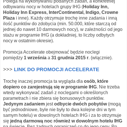
Polega na wykonywaniu podanych zadań, a konkretniej
odbywaniu nocy w hotelach grupy IHG (
Holiday Inn,
Holiday Inn Express, InterContinental, Indigo, Crowne
Plaza
i inne). Każdy otrzymuje trochę inne zadania i inną
ilość punktów do zdobycia (min. 50.000, które starczą od
jednej do nawet 10 darmowych nocy), w zależności od jego
stażu w programie IHG (a dokładniej, to liczby odbytych
nocy w ostatnim okresie).
Promocja Accelerate obejmować będzie noclegi
pomiędzy
1 września
a
31 grudnia 2015 r
. (włącznie).
>>>
LINK DO PROMOCJI ACCELERATE
Trochę inaczej promocja ta wygląda dla
osób, które
dopiero co zarejestrują się w programie IHG
. Nie trzeba
wtedy wykonywać zadań z noclegami o określonych
parametrach i nie zbiera się bonusowych punktów.
Jedynym zadaniem
jest
odbycie dwóch pobytów
(mogą
być jednodniowe, byle nie były to dwa kolejne dni w tym
samym hotelu) w dowolnych hotelach IHG i za to otrzymuje
się
jedną darmową noc również w dowolnym hotelu IHG
na świecie. Bez żadnych ograniczeń co do jego ceny. Po