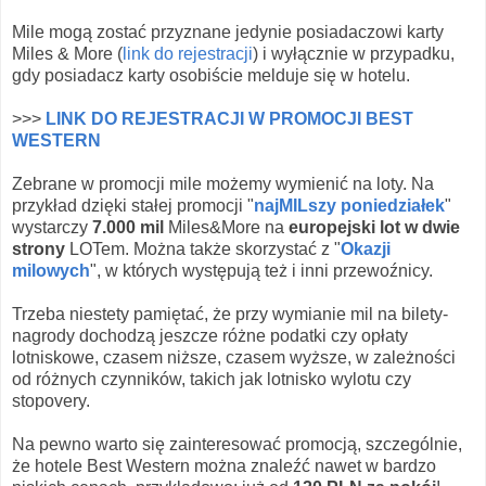
Mile mogą zostać przyznane jedynie posiadaczowi karty
Miles & More (
link do rejestracji
) i wyłącznie w przypadku,
gdy posiadacz karty osobiście melduje się w hotelu.
>>>
LINK DO REJESTRACJI W PROMOCJI BEST
WESTERN
Zebrane w promocji mile możemy wymienić na loty. Na
przykład dzięki stałej promocji "
najMILszy poniedziałek
"
wystarczy
7.000 mil
Miles&More na
europejski lot w dwie
strony
LOTem. Można także skorzystać z "
Okazji
milowych
", w których występują też i inni przewoźnicy.
Trzeba niestety pamiętać, że przy wymianie mil na bilety-
nagrody dochodzą jeszcze różne podatki czy opłaty
lotniskowe, czasem niższe, czasem wyższe, w zależności
od różnych czynników, takich jak lotnisko wylotu czy
stopovery.
Na pewno warto się zainteresować promocją, szczególnie,
że hotele Best Western można znaleźć nawet w bardzo