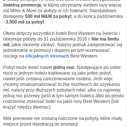
świetną promocję
, w której otrzymamy siedem razy więcej
mil Miles & More za pobyty w ich hotelach. Standardowo
dostajemy
500 mil M&M za pobyt
, a do końca października
-
3.500 mil za pobyt
.
Oferta dotyczy wszystkich hoteli Best Western na świecie i
obejmuje pobyty do 31 października 2016 r.
Nie ma limitu
mil
, jakie możemy zdobyć. Należy jednak zarejestrować się
jednokrotnie w promocji i dopiero po tym rezerwować
noclegi na
oficjalnych stronach
Best Western.
Pobyt może trwać nawet
jedną noc
. Następujące po sobie
noce w jednym hotelu traktowane są jako jeden pobyt,
nawet jeśli zostaną zarezerwowane osobno. Jeśli więc
chcemy zmaksymalizować liczbę możliwych do uzyskania
mil, należy przy dłuższych pobytach robić albo co najmniej
jedną noc przerwy (jeśli w tym samym hotelu) albo po prostu
codziennie zmieniać hotel na jakiś inny Best Western (lub
krążyć między dwoma:).
Mile premiowe nie zostaną naliczone na pobyty, które miały
miejsce przed rejestracją do promocji.