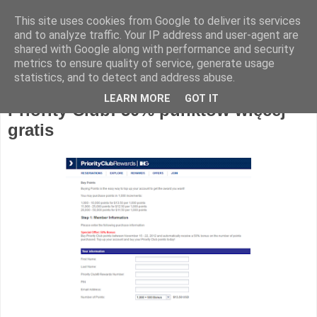
This site uses cookies from Google to deliver its services
Hotel Spotter
and to analyze traffic. Your IP address and user-agent are
shared with Google along with performance and security
metrics to ensure quality of service, generate usage
statistics, and to detect and address abuse.
piątek, 16 listopada 2012
LEARN MORE
GOT IT
Priority Club: 50% punktów więcej
gratis