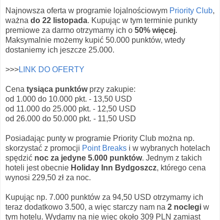
Najnowsza oferta w programie lojalnościowym
Priority Club
,
ważna
do 22 listopada
. Kupując w tym terminie punkty
premiowe za darmo otrzymamy ich o
50% więcej
.
Maksymalnie możemy kupić 50.000 punktów, wtedy
dostaniemy ich jeszcze 25.000.
>>>
LINK DO OFERTY
Cena
tysiąca punktów
przy zakupie:
od 1.000 do 10.000 pkt. - 13,50 USD
od 11.000 do 25.000 pkt. - 12,50 USD
od 26.000 do 50.000 pkt. - 11,50 USD
Posiadając punty w programie Priority Club można np.
skorzystać z promocji
Point Breaks
i w wybranych hotelach
spędzić
noc za jedyne 5.000 punktów
. Jednym z takich
hoteli jest obecnie
Holiday Inn Bydgoszcz
, którego cena
wynosi 229,50 zł za noc.
Kupując np. 7.000 punktów za 94,50 USD otrzymamy ich
teraz dodatkowo 3.500, a więc starczy nam na
2 noclegi
w
tym hotelu. Wydamy na nie więc około 309 PLN zamiast