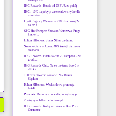
IHG Rewards: Hotele od 25 EUR za pokój
IHG: -10% na pobyty weekendowe, tylko dla
członków
Hyatt Regency Warsaw za 229 zł za pokój 2-
os. ze ś...
SPG Hot Escapes: Sheraton Warszawa, Praga
i inne (...
Hilton HHonors: Status Silver za darmo
Szalone Ceny w Accor: 40% taniej i darmowe
śniadanie
IHG Rewards: Flash Sale na 20 listopada - 20
grudn...
IHG Rewards Club: Na co możemy liczyć w
2014 r.
100 zł za otwarcie konta w ING Banku
Śląskim
Hilton HHonors: Weekendowa promocja
hoteli
Poradnik: Darmowe noce dla początkujących
Z wizytą na MlecznePodroze.pl
IHG Rewards: Kolejna zmiana w Best Price
Guarantee