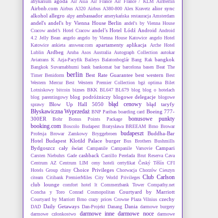
agoda
afrykarium
Air Asia
Air France
Air France / KLM
AirBerlin
Airbnb.com
alior sync
Airbus A320
Airbus A380-800
Alex Kravetz
alkohol
allegro
ambassador
alpy
amerykańska restauracja
Amsterdam
andel's
andel's by Vienna House Berlin
andel's by Vienna House
andel’s Hotel Łódź
Android
Cracow
andel’s Hotel Cracow
Android
4.2 Jelly Bean
angelo
angelo by Vienna House Katowice
angelo Hotel
apartamenty
aplikacja
Katowice
ankieta
answear.com
Arche Hotel
Ardbeg
Lublin
Aruba
Asos
Australia
Autograph Collection
autokar
bangkok
Aviatrans K
Azja-Pacyfik
Baileys
Balatonboglár
Bang Rak
Bangkok Suvarnabhumi
bank
bankomat
bar
barcelona
basen
Beat The
berlin
Best Rate Guarantee
best western
Timer
Benidorm
Best
Western Mercur
Best Western Premier Collection
bgż optima
Bilet
Lotniskowy
bitcoin
biznes
BKK
BL647
BL679
blog
blog o hotelach
blog podróżniczy
blogowe delegacje
blog parentingowy
blogowe
błąd cenowy
Blow Up Hall 5050
błąd taryfy
sprawy
Błyskawiczna Wyprzedaż
Boeing 777-
BNP Paribas
boarding card
bonusowe punkty
300ER
Bohr
Bonus Points Package
booking.com
Boscolo Budapest
Bratysława
BREEAM
Brno
Browar
budapeszt
Buddha-Bar
Profesja
Browar Zamkowy
Bryggebroen
Hotel Budapest Klotild Palace
burger
Bus Brothers
Bushmills
Bydgoszcz
cały świat
Campari
Campanile
Campanile Varsovie
cashback
Carsten Niebuhrs Gade
Castillo Perelada Brut Reserva Cava
Centrum AZ
Centrum LIM
ceny hoteli
certyfikat
Český Těšín
CFI
Choice Privileges
Hotels Group
chiny
Chorwacja
Chorzów
Cieszyn
Club Carlson
citeam
Citibank PremierMiles
City World Privileges
club lounge
comfort hotel lt
Commerzbank Tower
Compathy.net
Courtyard by Marriott
Concha y Toro
Conrad
Cosmopolitan
czechy
Courtyard by Marriott Brno
crazy prices
Crowne Plaza Vilnius
Daily Getaways
Dania
DAD
Dan-Projekt
Danang
darmowe burgery
darmowe inne
darmowe noce
darmowe członkostwo
darmowe