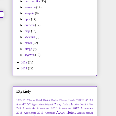
►
października
(15)
►
września
(14)
►
sierpnia
(8)
►
lipca
(14)
►
czerwca
(17)
►
maja
(16)
►
kwietnia
(8)
►
marca
(22)
►
lutego
(9)
►
stycznia
(12)
►
2012
(75)
►
2011
(29)
Etykiety
3*
1865
2*
25hours Hotel Bikini Berlin
25hours Hotels
25OFF
3rd
4*
5*
7 day flash sale
floor
5gwiazdekza5dyszek
Abu Dhabi / Abu
Accelerate
Accelerate 2016
Accelerate 2017
Accelerate
Zabi
Accor Hotels
2018
Accelerate 2019
Accenture
Aegean
aero.pl