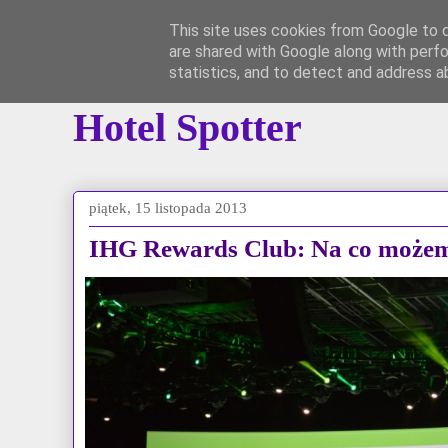
This site uses cookies from Google to de
are shared with Google along with perfo
Główna
Instagram
*YouTube*
Grupa 
statistics, and to detect and address a
Hotel Spotter
piątek, 15 listopada 2013
IHG Rewards Club: Na co możemy