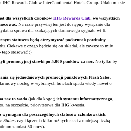
IHG Rewards Club w InterContinental Hotels Group. Udało mu się
et dla wszystkich członków
IHG Rewards Club
, we wszystkich
 nocować.
Na razie przywilej ten jest dostępny wyłącznie dla
zydatna sprawa dla szukających darmowego sygnału wi-fi.
tarnym statusem będą otrzymywać podarunek powitalny
elu
. Ciekawe z czego będzie się on składał, ale zawsze to miły
o tego stosować ;)
yli promocyjnej stawki po 5.000 punktów za noc.
No tylko by
wiania się jednodniowych promocji punktowych Flash Sales.
armowy nocleg w wybranych hotelach spada wtedy nawet o
na raz to wada
(jak dla kogo;)
ich systemu informatycznego,
t to, na szczęście, priorytetowa dla IHG kwestia.
do wymagań dla poszczególnych statusów członkowskich.
te Status
, czyli łączenia kilku różnych sieci z mniejszą liczbą
atinum zamiast 50 nocy).