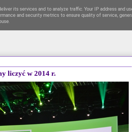
liver its services and to analyze traffic. Your IP address and u
rmance and security metrics to ensure quality of service, gene
FB
700 PLN premii!
Współpraca / Kontakt
buse.
 liczyć w 2014 r.