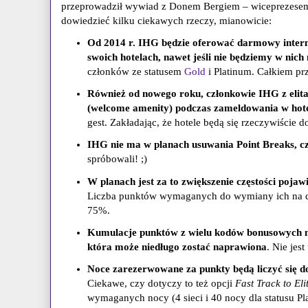
przeprowadził wywiad z Donem Bergiem – wiceprezesem 
dowiedzieć kilku ciekawych rzeczy, mianowicie:
Od 2014 r. IHG będzie oferować darmowy intern
swoich hotelach, nawet jeśli nie będziemy w nich
członków ze statusem
Gold
i Platinum. Całkiem pr
Również od nowego roku, członkowie IHG z eli
(welcome amenity) podczas zameldowania w hot
gest. Zakładając, że hotele będą się rzeczywiście d
IHG nie ma w planach usuwania Point Breaks, cz
spróbowali! ;)
W planach jest za to zwiększenie częstości poja
Liczba punktów wymaganych do wymiany ich na d
75%.
Kumulacje punktów z wielu kodów bonusowych 
która może niedługo zostać naprawiona
. Nie jes
Noce zarezerwowane za punkty będą liczyć się 
Ciekawe, czy dotyczy to też opcji
Fast Track to Eli
wymaganych nocy (4 sieci i 40 nocy dla statusu Pl