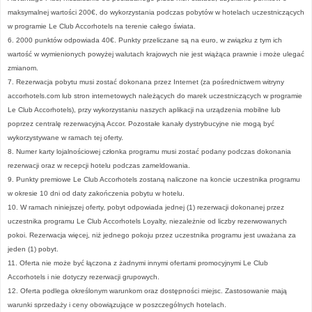
maksymalnej wartości 200€, do wykorzystania podczas pobytów w hotelach uczestniczących
w programie Le Club Accorhotels na terenie całego świata.
6. 2000 punktów odpowiada 40€. Punkty przeliczane są na euro, w związku z tym ich
wartość w wymienionych powyżej walutach krajowych nie jest wiążąca prawnie i może ulegać
zmianom.
7. Rezerwacja pobytu musi zostać dokonana przez Internet (za pośrednictwem witryny
accorhotels.com lub stron internetowych należących do marek uczestniczących w programie
Le Club Accorhotels), przy wykorzystaniu naszych aplikacji na urządzenia mobilne lub
poprzez centralę rezerwacyjną Accor. Pozostałe kanały dystrybucyjne nie mogą być
wykorzystywane w ramach tej oferty.
8. Numer karty lojalnościowej członka programu musi zostać podany podczas dokonania
rezerwacji oraz w recepcji hotelu podczas zameldowania.
9. Punkty premiowe Le Club Accorhotels zostaną naliczone na koncie uczestnika programu
w okresie 10 dni od daty zakończenia pobytu w hotelu.
10. W ramach niniejszej oferty, pobyt odpowiada jednej (1) rezerwacji dokonanej przez
uczestnika programu Le Club Accorhotels Loyalty, niezależnie od liczby rezerwowanych
pokoi. Rezerwacja więcej, niż jednego pokoju przez uczestnika programu jest uważana za
jeden (1) pobyt.
11. Oferta nie może być łączona z żadnymi innymi ofertami promocyjnymi Le Club
Accorhotels i nie dotyczy rezerwacji grupowych.
12. Oferta podlega określonym warunkom oraz dostępności miejsc. Zastosowanie mają
warunki sprzedaży i ceny obowiązujące w poszczególnych hotelach.