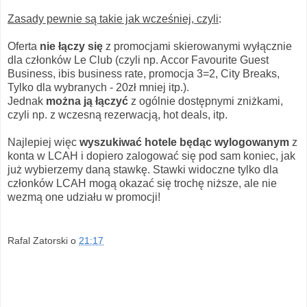
Zasady pewnie są takie jak wcześniej, czyli
:
Oferta
nie łączy się
z promocjami skierowanymi wyłącznie
dla członków Le Club (czyli np. Accor Favourite Guest
Business, ibis business rate, promocja 3=2, City Breaks,
Tylko dla wybranych - 20zł mniej itp.).
Jednak
można ją łączyć
z ogólnie dostępnymi zniżkami,
czyli np. z wczesną rezerwacją, hot deals, itp.
Najlepiej więc
wyszukiwać hotele będąc wylogowanym
z
konta w LCAH i dopiero zalogować się pod sam koniec, jak
już wybierzemy daną stawkę. Stawki widoczne tylko dla
członków LCAH mogą okazać się trochę niższe, ale nie
wezmą one udziału w promocji!
Rafal Zatorski
o
21:17