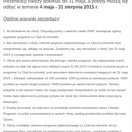
Rezerwacji należy dokonać do 31 maja, a pobyty muszą się
odbyć w terminie
4 maja - 31 sierpnia 2015 r
.
Ogólne warunki sprzedaży
:
1. W odniesieniu do oferty “Otrzymaj punkty o wartości nawet 200€” obowiązuje ogólny
regulamin programu Le Club Accorhotels.
2. Aby skorzystać z oferty, członek programu lojalnościowego Le Club Accorhotels musi
zarejestrować się, klikając na przycisk „Zarejestruj się, aby skorzystać z oferty” (do 31 maja
2015 r) i postępować zgodnie z instrukcjami.
3. Oferta jest ważna jednorazowo dla jednego członka programu, dla maksymalnie trzech
pobytów na dwie lub więcej nocy odbytych przed 31.08.2015 w hotelach uczestniczących w
programie Le Club Accorhotels, pod warunkiem dokonania rezerwacji trwających do 31 maja
2015 r. Zdobądź maksymalnie 10 000 punktów: 1000 punktów po pierwszym pobycie, 4000
punktów po swoim drugim pobycie i 5000 punktów po swoim trzecim pobycie. Terminy
pobytów w tym samym hotelu nie mogą następować bezpośrednio po sobie (w tym samym
hotelu data zakończenia jednego pobytu nie może być równocześnie datą rozpoczęcia
kolejnego).
4. Punkty bonusowe są naliczane na podstawie punktów otrzymanych przez Członka
Programu za pobyt zarezerwowany w ramach oferty, według przelicznika punktów dla karty
Classic.
5. Oferta umożliwia członkom programu lojalnościowego Le Club Accorhotels i Accor
Advantage Plus, niezależnie od posiadanego przez nich statusu, uzyskanie punktów o