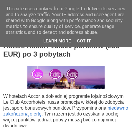
This site uses cookies from Google to deliver its services
Hotel Spotter
and to analyze traffic. Your IP address and user-agent are
shared with Google along with performance and security
metrics to ensure quality of service, generate usage
statistics, and to detect and address abuse.
poniedziałek, 27 kwietnia 2015
LEARN MORE
GOT IT
Hotele Accor: 10.000 punktów (200
EUR) po 3 pobytach
W hotelach Accor, a dokładniej programie lojalnościowym
Le Club Accorhotels, rusza promocja w której do zdobycia
jest sporo bonusowych punktów. Przypomina ona
niedawno
zakończoną ofertę
. Tym razem jest do uzyskania trochę
więcej punktów, jednak pobyty muszą być co najmniej
dwudniowe.