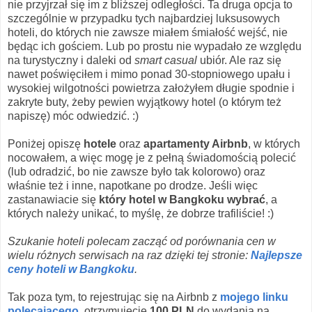
nie przyjrzał się im z bliższej odległości. Ta druga opcja to
szczególnie w przypadku tych najbardziej luksusowych
hoteli, do których nie zawsze miałem śmiałość wejść, nie
będąc ich gościem. Lub po prostu nie wypadało ze względu
na turystyczny i daleki od
smart casual
ubiór. Ale raz się
nawet poświęciłem i mimo ponad 30-stopniowego upału i
wysokiej wilgotności powietrza założyłem długie spodnie i
zakryte buty, żeby pewien wyjątkowy hotel (o którym też
napiszę) móc odwiedzić. :)
Poniżej opiszę
hotele
oraz
apartamenty Airbnb
, w których
nocowałem, a więc mogę je z pełną świadomością polecić
(lub odradzić, bo nie zawsze było tak kolorowo) oraz
właśnie też i inne, napotkane po drodze. Jeśli więc
zastanawiacie się
który hotel w Bangkoku wybrać
, a
których należy unikać, to myślę, że dobrze trafiliście! :)
Szukanie hoteli polecam zacząć od porównania cen w
wielu różnych serwisach na raz dzięki tej stronie:
Najlepsze
ceny hoteli w Bangkoku
.
Tak poza tym, to rejestrując się na Airbnb z
mojego linku
polecającego
, otrzymujecie
100 PLN
do wydania na