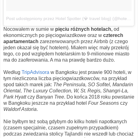
Post udostępniony przez Hotel Spotter (💎 travel blog) (@hotelspotter)
Nocowałem w sumie w
pięciu różnych hotelach,
od
ekonomicznych po pięciogwiazdkowe oraz w
czterech
apartamentach
zarezerwowanych przez Airbnb (z czego
jeden okazał się być hotelem). Miałem więc mały przekrój
tego, co pod względem hotelarskim to 9-milionowe miasto
ma do zaoferowania. A ma na prawdę bardzo dużo.
Według
TripAdvisora
w Bangkoku jest prawie 900 hoteli, w
tym niezliczona liczba pięciogwiazdkowców, na przykład
spod takich marek jak:
The Peninsula, SO Sofitel, Mandarin
Oriental, The Luxury Collection, W, St. Regis, Shangri-La,
Park Hyatt
czy
Banyan Tree
. Do końca 2018 roku powstanie
w Bangkoku jeszcze na przykład hotel
Four Seasons
czy
Waldorf Astoria
.
Nie byłbym też sobą gdybym do kilku hoteli napotkanych
(czasem specjalnie, czasem zupełnym przypadkiem)
podczas zwiedzania stolicy Tajlandii nie wszedł lub chociaż