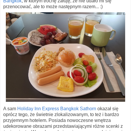
Bangkok
, w którym trochę żałuję, że nie udało mi się
przenocować, ale to może następnym razem... :)
A sam
Holiday Inn Express Bangkok Sathorn
okazał się
oprócz tego, że świetnie zlokalizowanym, to też i bardzo
przyjemnym hotelem. Posiada nowoczesne wnętrza
udekorowane obrazami przedstawiającymi różne scenki z