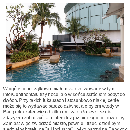
W ogóle to początkowo miałem zarezerwowane w tym
InterContinentalu trzy noce, ale w końcu skróciłem pobyt do
dwóch. Przy takich luksusach i stosunkowo niskiej cenie
może się to wydawać bardzo dziwne, ale byłem wtedy w
Bangkoku zaledwie od kilku dni, za dużo jeszcze nie
zdążyłem zobaczyć, a miałem też już niedługo lot powrotny.
Zamiast więc zwiedzać miasto, pewnie i trzeci dzień bym
siedział w hotelu na "all inclusive" i tylko patrzył na Bangkok