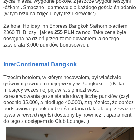
życia miasta. Wygodne pokoje, z jeszcze wygodniejszymi
łóżkami. Smaczne i darmowe dla każdego gościa śniadanie
(w tym ryżu na zdjęciu były też i krewetki:).
Za hotel Holiday Inn Express Bangkok Sathorn płaciłem
2360 THB, czyli jakieś
255 PLN
za noc. Taka cena była
dostępna na dzień przed zameldowaniem, a do tego
zawierała 3.000 punktów bonusowych.
InterContinental Bangkok
Trzecim hotelem, w którym nocowałem, był właściwie
głównym powodem mojej wizyty w Bangkoku... :) Kilka
miesięcy wcześniej pojawiła się możliwość
zarezerwowania go za standardową liczbę punktów (czyli
obecnie 35.000, a niedługo 40.000), z tą różnicą, że oprócz
podstawowego pokoju bez śniadania (tak jak to przeważnie
bywa w
reward nights
) dostępny był również... apartament i
do tego z dostępem do Club Lounge. :)