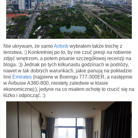
Nie ukrywam, że samo
Airbnb
wybrałem także trochę z
lenistwa. :) Konkretniej po to, by nie czuć presji na robienie
zdjęć wnętrzom, a potem pisanie szczegółowej recenzji na
bloga. :)) Jednak po tych kilkunastu godzinach w podróży,
nawet w tak dobrych warunkach, jakie panują na pokładzie
linii
Emirates
(najpierw w Boeingu 777-300ER, a następnie
w Airbusie A380-800, niestety zaledwie w klasie
ekonomicznej:), jedyne na co miałem ochotę to rzucić się na
łóżko i odpocząć. :)